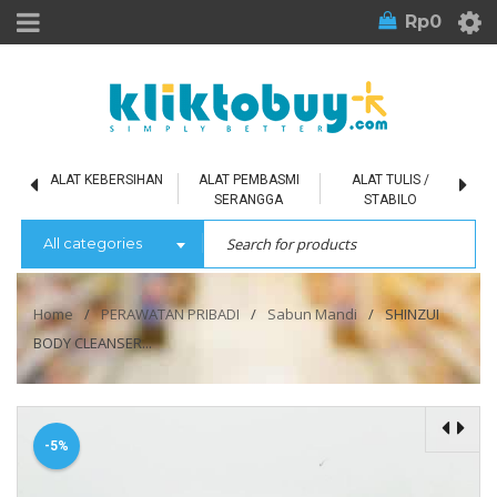
Rp
0
L
ALAT KEBERSIHAN
ALAT PEMBASMI
ALAT TULIS /
SERANGGA
STABILO
All categories
Home
/
PERAWATAN PRIBADI
/
Sabun Mandi
/
SHINZUI
BODY CLEANSER...
-5%