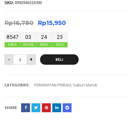
SKU:
8992946519390
Rp
16,780
Rp
15,950
8547
03
24
23
DAYS
HOURS
MINS
SECS
-
+
BELI
CATEGORIES:
PERAWATAN PRIBADI
,
Sabun Mandi
SHARE