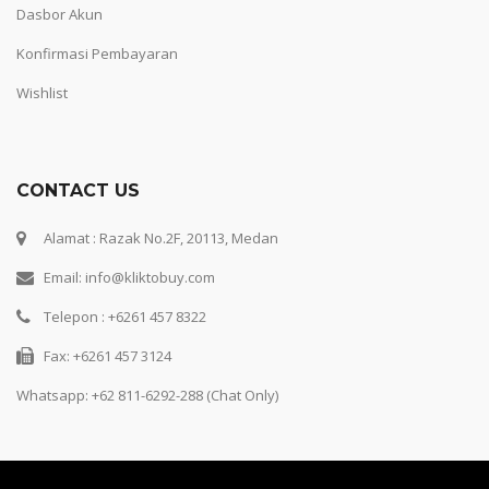
Dasbor Akun
Konfirmasi Pembayaran
Wishlist
CONTACT US
Alamat : Razak No.2F, 20113, Medan
Email: info@kliktobuy.com
Telepon : +6261 457 8322
Fax: +6261 457 3124
Whatsapp:
+62 811-6292-288 (Chat Only)