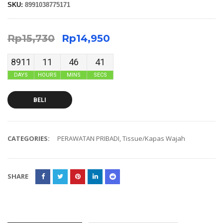
SKU:
8991038775171
Rp
15,730
Rp
14,950
8911
11
46
40
DAYS
HOURS
MINS
SECS
BELI
CATEGORIES:
PERAWATAN PRIBADI
,
Tissue/Kapas Wajah
SHARE