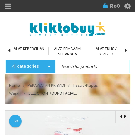
Rp
0
L
ALAT KEBERSIHAN
ALAT PEMBASMI
ALAT TULIS /
SERANGGA
STABILO
All categories
Home
/
PERAWATAN PRIBADI
/
Tissue/Kapas
Wajah
/
SELECTION ROUND FACIAL...
-5%