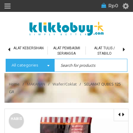
Rp
0
L
ALAT KEBERSIHAN
ALAT PEMBASMI
ALAT TULIS /
SERANGGA
STABILO
All categories
Home
/
MAKANAN
/
Wafer/Coklat
/
SELAMAT QUBES 125
GR
HABIS