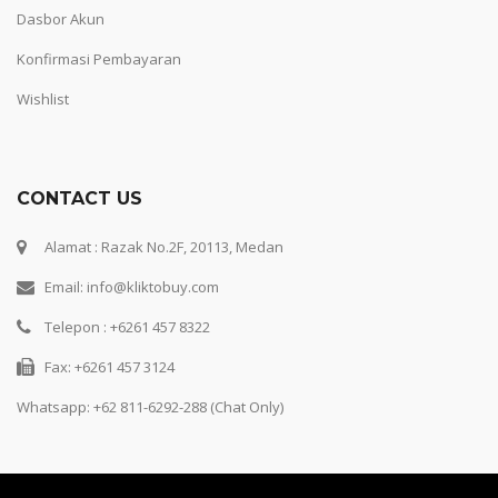
Dasbor Akun
Konfirmasi Pembayaran
Wishlist
CONTACT US
Alamat : Razak No.2F, 20113, Medan
Email: info@kliktobuy.com
Telepon : +6261 457 8322
Fax: +6261 457 3124
Whatsapp:
+62 811-6292-288 (Chat Only)