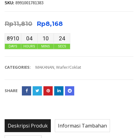
SKU:
8991001781383
Rp
11,810
Rp
8,168
8910
04
10
24
DAYS
HOURS
MINS
SECS
CATEGORIES:
MAKANAN
,
Wafer/Coklat
SHARE
Deskripsi Produk
Informasi Tambahan