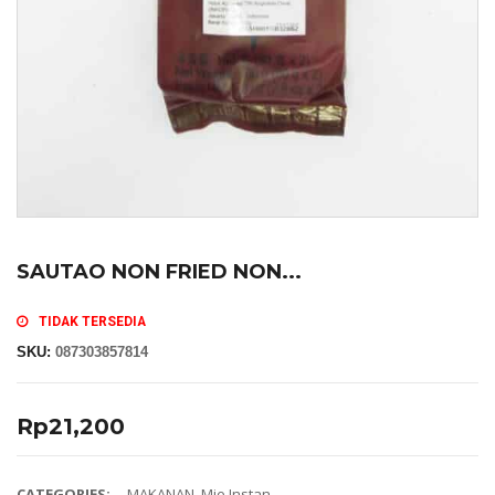
SAUTAO NON FRIED NON...
TIDAK TERSEDIA
SKU:
087303857814
Rp
21,200
CATEGORIES:
MAKANAN
,
Mie Instan