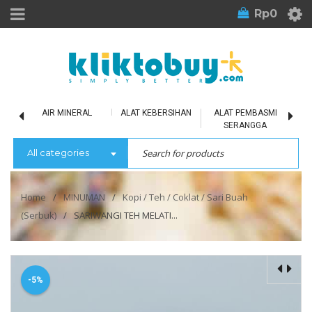
Rp
0
LU
AIR MINERAL
ALAT KEBERSIHAN
ALAT PEMBASMI
SERANGGA
All categories
Home
/
MINUMAN
/
Kopi / Teh / Coklat / Sari Buah
(Serbuk)
/
SARIWANGI TEH MELATI...
-5%