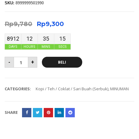
SKU:
8999999501990
Rp
9,780
Rp
9,300
8912
12
35
14
DAYS
HOURS
MINS
SECS
-
+
BELI
CATEGORIES:
Kopi / Teh / Coklat / Sari Buah (Serbuk)
,
MINUMAN
SHARE