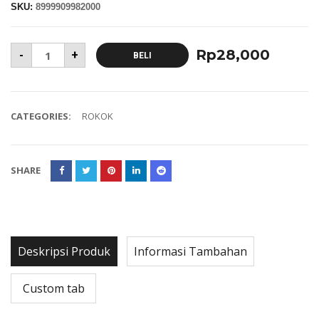
SKU:
8999909982000
Rp
28,000
-
+
BELI
CATEGORIES:
ROKOK
SHARE
Deskripsi Produk
Informasi Tambahan
Custom tab