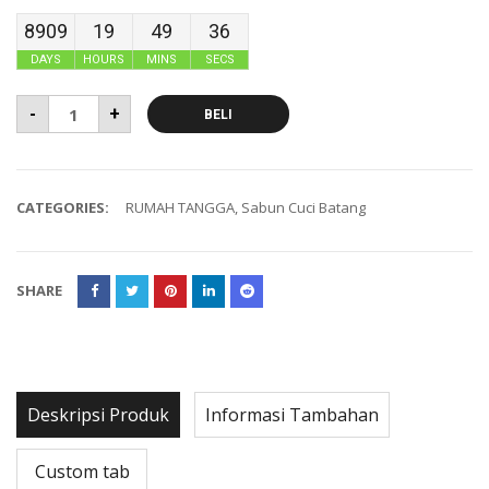
8909
19
49
35
DAYS
HOURS
MINS
SECS
-
+
BELI
CATEGORIES:
RUMAH TANGGA
,
Sabun Cuci Batang
SHARE
Deskripsi Produk
Informasi Tambahan
Custom tab