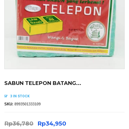
SABUN TELEPON BATANG...
3 IN STOCK
SKU:
8993501333109
Rp
36,780
Rp
34,950