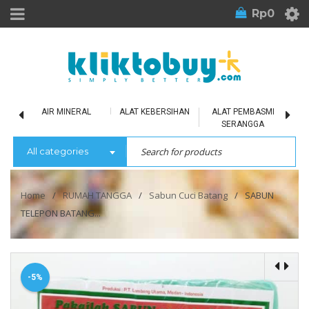
Rp
0
LU
AIR MINERAL
ALAT KEBERSIHAN
ALAT PEMBASMI
SERANGGA
All categories
Home
/
RUMAH TANGGA
/
Sabun Cuci Batang
/
SABUN
TELEPON BATANG...
-5%