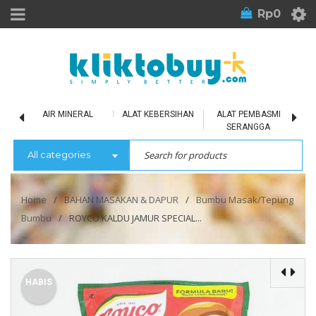
Rp
0
LU
AIR MINERAL
ALAT KEBERSIHAN
ALAT PEMBASMI
SERANGGA
All categories
Home
/
BAHAN MASAKAN & DAPUR
/
Bumbu Masak/Tepung
Bumbu
/
ROYCO KALDU JAMUR SPECIAL...
HABIS