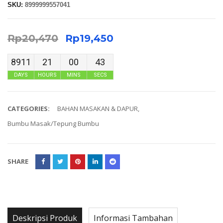
SKU:
8999999557041
Rp
20,470
Rp
19,450
8911
21
00
42
DAYS
HOURS
MINS
SECS
CATEGORIES:
BAHAN MASAKAN & DAPUR
,
Bumbu Masak/Tepung Bumbu
SHARE
Deskripsi Produk
Informasi Tambahan