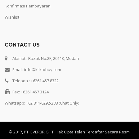
Konfirmasi Pembayaran
Wishlist
CONTACT US
Alamat : Razak No.2F, 20113, Medan
Email: info@kliktobuy.com
Telepon : +6261 457 8322
Fax: +6261 457 3124
Whatsapp:
+62 811-6292-288 (Chat Only)
© 2017, PT. EVERBRIGHT. Hak Cipta Telah Terdaftar Secara Resmi