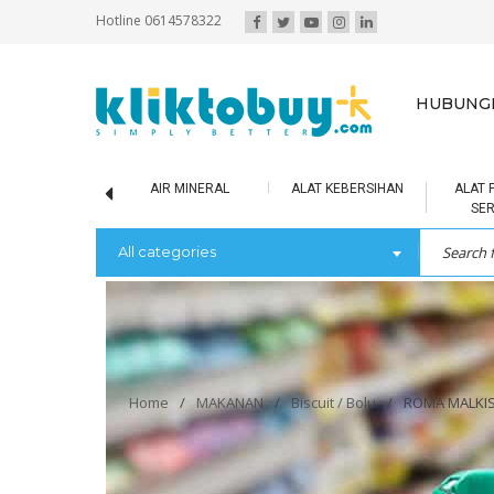
Hotline 0614578322
HUBUNGI
SCUIT / BOLU
AIR MINERAL
ALAT KEBERSIHAN
ALAT 
SE
All categories
Home
/
MAKANAN
/
Biscuit / Bolu
/
ROMA MALKIS