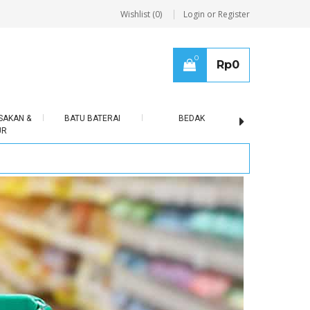
Wishlist (0)
Login or Register
0
Rp
0
SAKAN &
BATU BATERAI
BEDAK
BERAS
UR