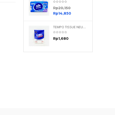
0
Rp
20,150
0
Rp
14,850
TEMPO NEUTRAL 4 PLY 480 PLY
TEMPO TISSUE NEUTRAL PETIT 4PLY
70
Rp
1,680
0