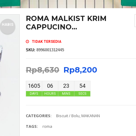
ROMA MALKIST KRIM
HABIS
CAPPUCINO...
TIDAK TERSEDIA
SKU:
8996001312445
Rp
8,630
Rp
8,200
1605
06
23
53
DAYS
HOURS
MINS
SECS
CATEGORIES:
Biscuit / Bolu
,
MAKANAN
TAGS:
roma
MASKER SENSI HEADLOOP WANITA