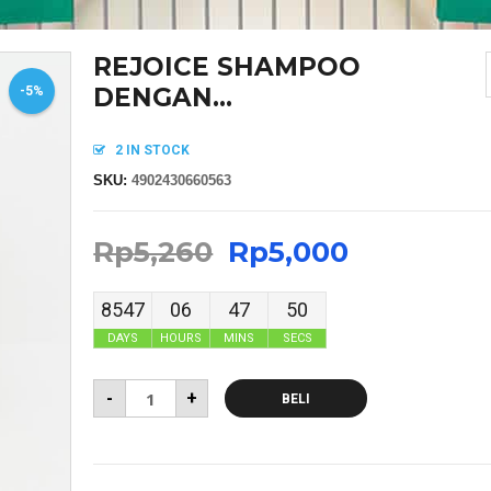
REJOICE SHAMPOO
DENGAN...
-5%
2 IN STOCK
SKU:
4902430660563
Rp
5,260
Rp
5,000
8547
06
47
50
DAYS
HOURS
MINS
SECS
-
+
BELI
MASKER SENSI HEADLOOP WANITA