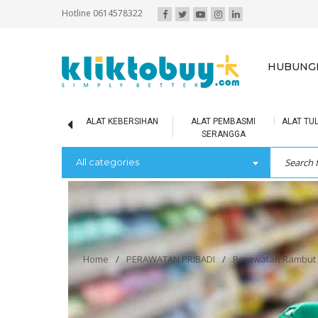
Hotline 0614578322
HUBUNGI
IR MINERAL
ALAT KEBERSIHAN
ALAT PEMBASMI
ALAT TUL
SERANGGA
All categories
Home
/
PERAWATAN PRIBADI
/
Perawatan Rambut