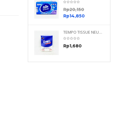
0
Rp
20,150
0
Rp
14,850
TEMPO NEUTRAL 4 PLY 480 PLY
TEMPO TISSUE NEUTRAL PETIT 4PLY
70
Rp
1,680
0