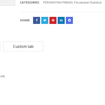
CATEGORIES:
PERAWATAN PRIBADI
,
Perawatan Rambut
Rp
108,780
Rp
13,79
Rp
87,024
Rp
10,53
SHARE
MASKER SENSI 3- LAPIS HEADLOOP
Rp
93,850
Rp
22,2
Rp
18,23
Custom tab
0 ML