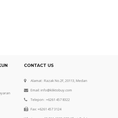
KUN
CONTACT US
Alamat : Razak No.2F, 20113, Medan
Email: info@kliktobuy.com
ayaran
Telepon : +6261 457 8322
Fax: +6261 457 3124