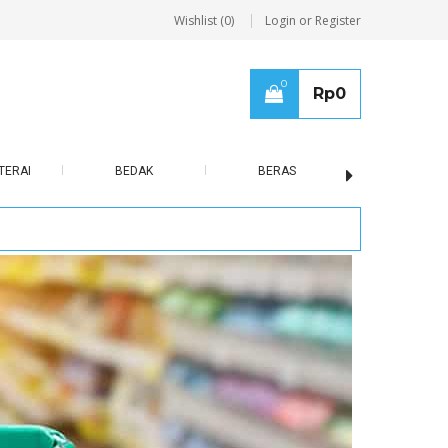
Wishlist (0)
Login or Register
0
Rp
0
TERAI
BEDAK
BERAS
BISCUIT / B