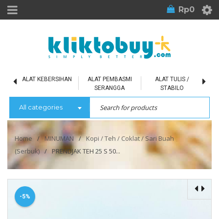
Rp
0
L
ALAT KEBERSIHAN
ALAT PEMBASMI
ALAT TULIS /
SERANGGA
STABILO
All categories
Home
/
MINUMAN
/
Kopi / Teh / Coklat / Sari Buah
(Serbuk)
/
PRENDJAK TEH 25 S 50...
-5%