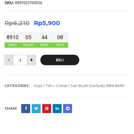
SKU:
8997023760016
Rp
6,210
Rp
5,900
8910
05
44
08
DAYS
HOURS
MINS
SECS
-
+
BELI
CATEGORIES:
Kopi / Teh / Coklat / Sari Buah (Serbuk)
,
MINUMAN
SHARE