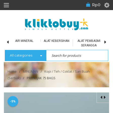
Rp
0
LU
AIR MINERAL
ALAT KEBERSIHAN
ALAT PEMBASMI
SERANGGA
All categories
Home
/
MINUMAN
/
Kopi / Teh / Coklat / Sari Buah
(Serbuk)
/
PRENDJAK 75 BAGS
-5%