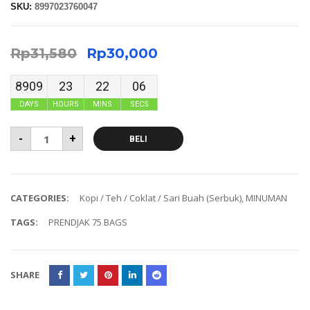
SKU:
8997023760047
Rp
31,580
Rp
30,000
8909
23
22
05
DAYS
HOURS
MINS
SECS
-
+
BELI
CATEGORIES:
Kopi / Teh / Coklat / Sari Buah (Serbuk)
,
MINUMAN
TAGS:
PRENDJAK 75 BAGS
SHARE