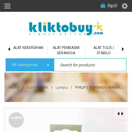
Rp
0
L
ALAT KEBERSIHAN
ALAT PEMBASMI
ALAT TULIS /
SERANGGA
STABILO
All categories
Home
/
ELEKTRONIK
/
Lampu
/
PHILIPS TORNADO WARM...
HABIS