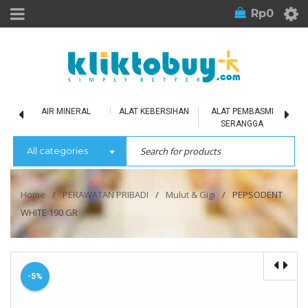
Rp
0
LU
AIR MINERAL
ALAT KEBERSIHAN
ALAT PEMBASMI
SERANGGA
All categories
Home
/
PERAWATAN PRIBADI
/
Mulut & Gigi
/
PEPSODENT
WHITE 190 GR
-5%