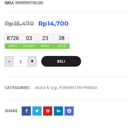
SKU:
8999999706180
Rp
15,470
Rp
14,700
8726
03
23
37
DAYS
HOURS
MINS
SECS
-
+
BELI
CATEGORIES:
Mulut & Gigi
,
PERAWATAN PRIBADI
SHARE