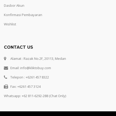
Dasbor Akun
Konfirmasi Pembayaran
Wishlist
CONTACT US
Alamat : Razak No.2F, 20113, Medan
Email: info@kliktobuy.com
Telepon : +6261 457 8322
Fax: +6261 457 3124
Whatsapp:
+62 811-6292-288 (Chat Only)