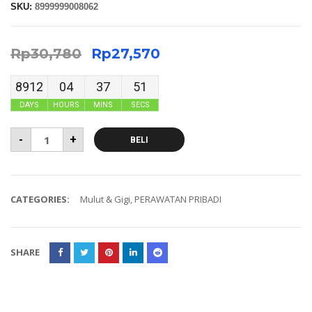
SKU:
8999999008062
Rp
30,780
Rp
27,570
8912
04
37
51
DAYS
HOURS
MINS
SECS
-
+
BELI
CATEGORIES:
Mulut & Gigi
,
PERAWATAN PRIBADI
SHARE