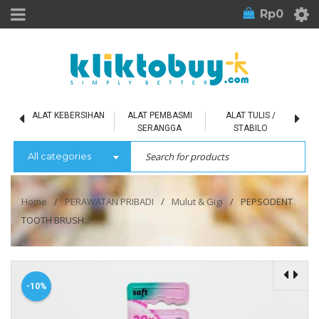
Rp
0
L
ALAT KEBERSIHAN
ALAT PEMBASMI
ALAT TULIS /
SERANGGA
STABILO
All categories
Home
/
PERAWATAN PRIBADI
/
Mulut & Gigi
/
PEPSODENT
TOOTH BRUSH...
-10%