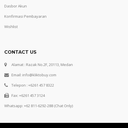
Dasbor Akun
Konfirmasi Pembayaran
Wishlist
CONTACT US
Alamat : Razak No.2F, 20113, Medan
Email: info@kliktobuy.com
Telepon : +6261 457 8322
Fax: +6261 457 3124
Whatsapp:
+62 811-6292-288 (Chat Only)