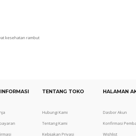
at kesehatan rambut
 INFORMASI
TENTANG TOKO
HALAMAN A
nja
Hubungi Kami
Dasbor Akun
bayaran
Tentang Kami
Konfirmasi Pemb
irmasi
Kebijakan Privasi
Wishlist