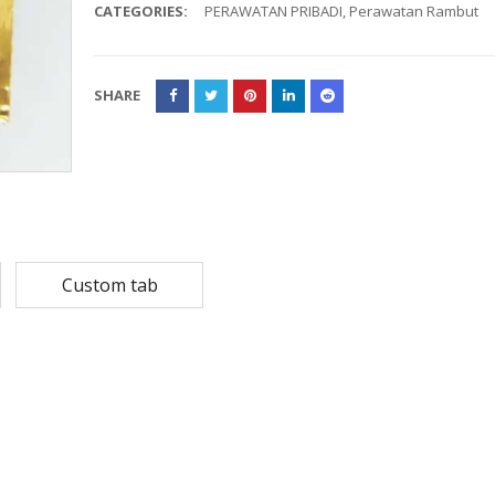
CATEGORIES:
PERAWATAN PRIBADI
,
Perawatan Rambut
Rp
108,780
Rp
13,79
Rp
87,024
Rp
10,53
SHARE
MASKER SENSI 3- LAPIS HEADLOOP
Rp
93,850
Rp
22,2
Rp
18,23
Custom tab