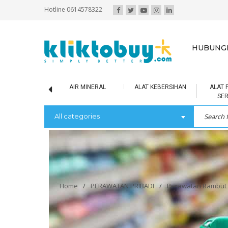
Hotline 0614578322
HUBUNGI
SCUIT / BOLU
AIR MINERAL
ALAT KEBERSIHAN
ALAT 
SE
All categories
Home
/
PERAWATAN PRIBADI
/
Perawatan Rambut