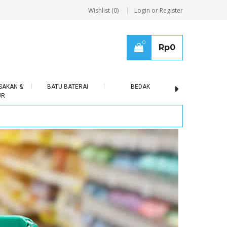
Wishlist (0)
Login or Register
0
Rp
0
SAKAN &
BATU BATERAI
BEDAK
BERAS
UR