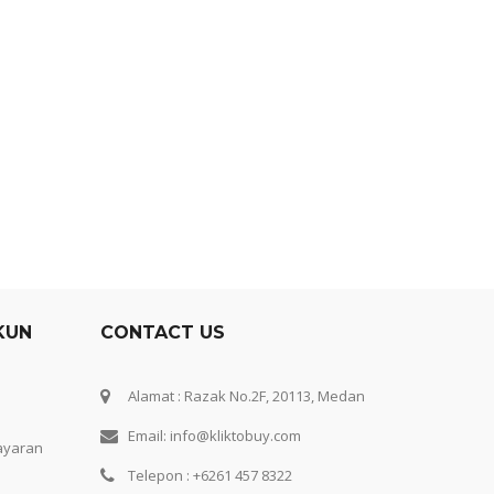
KUN
CONTACT US
Alamat : Razak No.2F, 20113, Medan
Email: info@kliktobuy.com
ayaran
Telepon : +6261 457 8322