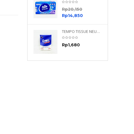
0
Rp
20,150
0
Rp
14,850
TEMPO NEUTRAL 4 PLY 480 PLY
TEMPO TISSUE NEUTRAL PETIT 4PLY
70
Rp
1,680
0