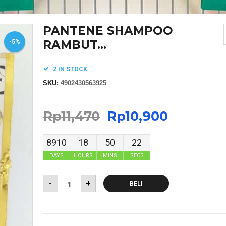
PANTENE SHAMPOO
RAMBUT...
-5%
2 IN STOCK
SKU:
4902430563925
Rp
11,470
Rp
10,900
8910
18
50
21
DAYS
HOURS
MINS
SECS
-
+
BELI
MASKER SENSI HEADLOOP WANITA