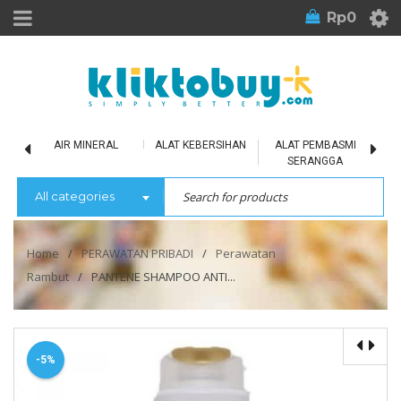
Rp
0
LU
AIR MINERAL
ALAT KEBERSIHAN
ALAT PEMBASMI
SERANGGA
All categories
Home
/
PERAWATAN PRIBADI
/
Perawatan
Rambut
/
PANTENE SHAMPOO ANTI...
-5%