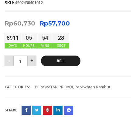
SKU:
4902430401012
Rp
60,730
Rp
57,700
8911
05
54
27
DAYS
HOURS
MINS
SECS
-
+
BELI
CATEGORIES:
PERAWATAN PRIBADI
,
Perawatan Rambut
SHARE