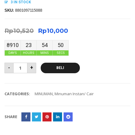
3 IN STOCK
SKU:
8801097115088
Rp
10,520
Rp
10,000
8910
23
54
50
DAYS
HOURS
MINS
SECS
-
+
BELI
CATEGORIES:
MINUMAN
,
Minuman Instan/ Cair
SHARE