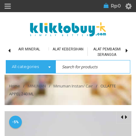
Rp
0
LU
AIR MINERAL
ALAT KEBERSIHAN
ALAT PEMBASMI
SERANGGA
All categories
Home
/
MINUMAN
/
Minuman Instan/ Cair
/
OLLATTE
APPEL 240 ML
-5%