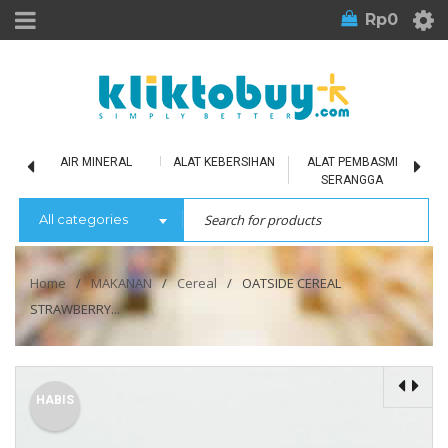
Rp
0
LU
AIR MINERAL
ALAT KEBERSIHAN
ALAT PEMBASMI
SERANGGA
All categories
Home
/
MAKANAN
/
Cereal
/
OATSIDE CEREAL
STRAWBERRY...
HABIS