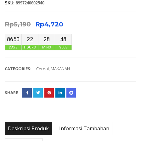
SKU:
8997240602540
Rp
5,190
Rp
4,720
8650
22
28
47
DAYS
HOURS
MINS
SECS
CATEGORIES:
Cereal
,
MAKANAN
SHARE
Deskripsi Produk
Informasi Tambahan