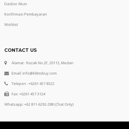
Dasbor Akun
Konfirmasi Pembayaran
Wishlist
CONTACT US
Alamat : Razak No.2F, 20113, Medan
Email: info@kliktobuy.com
Telepon : +6261 457 8322
Fax: +6261 457 3124
Whatsapp:
+62 811-6292-288 (Chat Only)