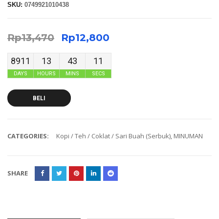
SKU:
0749921010438
Rp
13,470
Rp
12,800
8911
13
43
11
DAYS
HOURS
MINS
SECS
BELI
CATEGORIES:
Kopi / Teh / Coklat / Sari Buah (Serbuk)
,
MINUMAN
SHARE