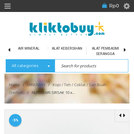
Rp
0
LU
AIR MINERAL
ALAT KEBERSIHAN
ALAT PEMBASMI
SERANGGA
All categories
Home
/
MINUMAN
/
Kopi / Teh / Coklat / Sari Buah
(Serbuk)
/
NUTRISARI SIRSAK 10 x...
-5%