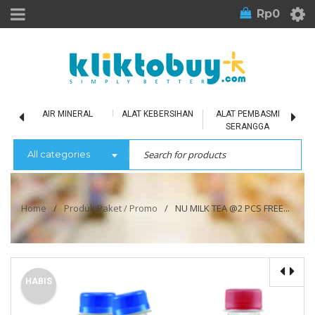
Rp
0
LU
AIR MINERAL
ALAT KEBERSIHAN
ALAT PEMBASMI
SERANGGA
All categories
Home
/
Produk Paket / Promo
/
NU MILK TEA @2 PCS FREE...
HABIS