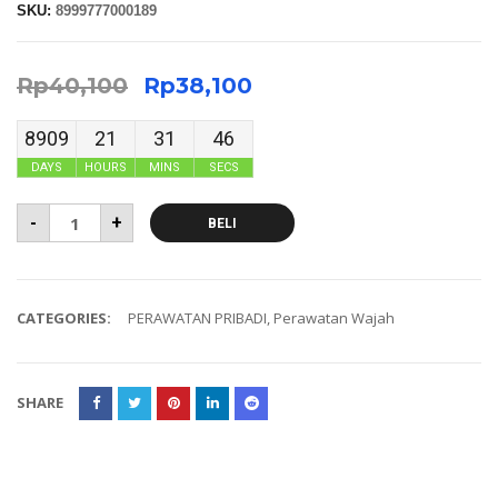
SKU:
8999777000189
Rp
40,100
Rp
38,100
8909
21
31
45
DAYS
HOURS
MINS
SECS
-
+
BELI
CATEGORIES:
PERAWATAN PRIBADI
,
Perawatan Wajah
SHARE