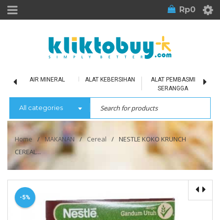
Rp
0
LU
AIR MINERAL
ALAT KEBERSIHAN
ALAT PEMBASMI
SERANGGA
All categories
Home
/
MAKANAN
/
Cereal
/
NESTLE KOKO KRUNCH
CEREAL...
-5%