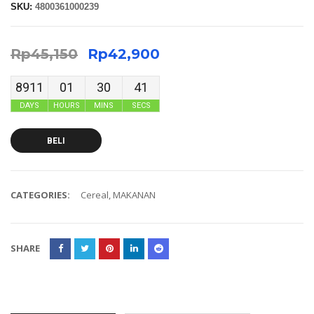
SKU:
4800361000239
Rp
45,150
Rp
42,900
8911
01
30
41
DAYS
HOURS
MINS
SECS
BELI
CATEGORIES:
Cereal
,
MAKANAN
SHARE