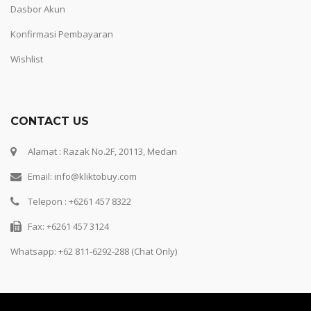
Dasbor Akun
Konfirmasi Pembayaran
Wishlist
CONTACT US
Alamat : Razak No.2F, 20113, Medan
Email: info@kliktobuy.com
Telepon : +6261 457 8322
Fax: +6261 457 3124
Whatsapp:
+62 811-6292-288 (Chat Only)