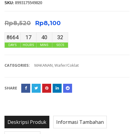
SKU:
8993175549820
Rp
8,520
Rp
8,100
8664
17
40
32
DAYS
HOURS
MINS
SECS
CATEGORIES:
MAKANAN
,
Wafer/Coklat
SHARE
Deskripsi Produk
Informasi Tambahan