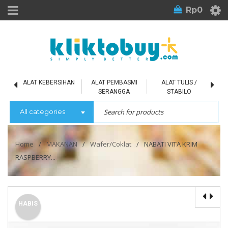
Rp
0
L
ALAT KEBERSIHAN
ALAT PEMBASMI
ALAT TULIS /
SERANGGA
STABILO
All categories
Home
/
MAKANAN
/
Wafer/Coklat
/
NABATI VITA KRIM
RASPBERRY...
HABIS