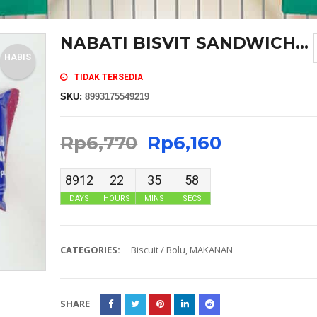
NABATI BISVIT SANDWICH...
HABIS
TIDAK TERSEDIA
SKU:
8993175549219
Rp
6,770
Rp
6,160
8912
22
35
58
DAYS
HOURS
MINS
SECS
CATEGORIES:
Biscuit / Bolu
,
MAKANAN
SHARE
MASKER SENSI HEADLOOP WANITA