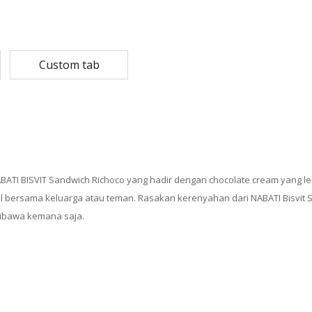
Rp
108,780
Rp
13,79
Rp
87,024
Rp
10,53
Custom tab
MASKER SENSI 3- LAPIS HEADLOOP
Rp
93,850
Rp
22,2
Rp
18,23
 NABATI BISVIT Sandwich Richoco yang hadir dengan chocolate cream yang l
ul bersama keluarga atau teman. Rasakan kerenyahan dari NABATI Bisvit
dibawa kemana saja.