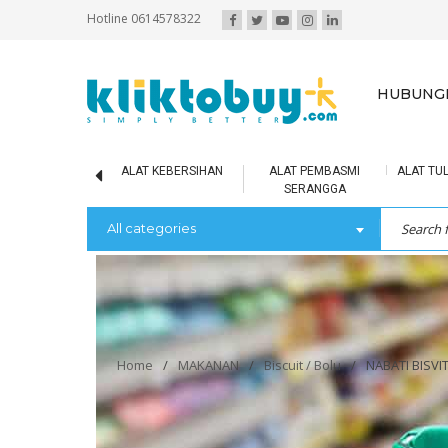
Hotline 0614578322
HUBUNGI
IR MINERAL
ALAT KEBERSIHAN
ALAT PEMBASMI
ALAT TUL
SERANGGA
All categories
Home
/
MAKANAN
/
Biscuit / Bolu
/
NABATI BISVI