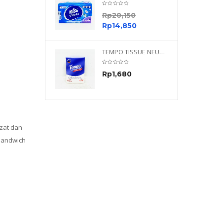
0
Rp
20,150
0
Rp
14,850
TEMPO NEUTRAL 4 PLY 480 PLY
TEMPO TISSUE NEUTRAL PETIT 4PLY
70
Rp
1,680
0
ezat dan
 Sandwich