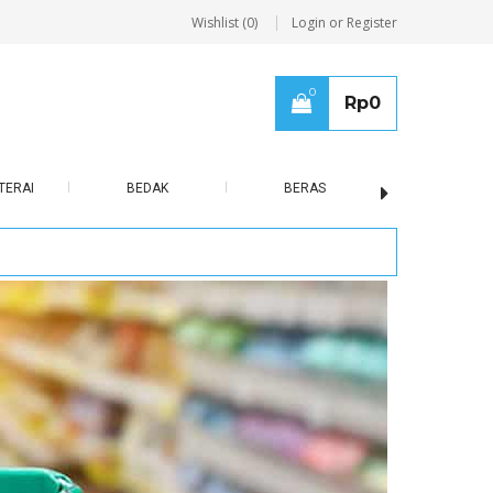
Wishlist (0)
Login or Register
0
Rp
0
TERAI
BEDAK
BERAS
BISCUIT / B