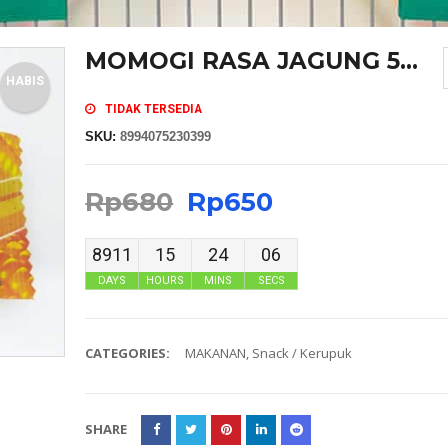
MOMOGI RASA JAGUNG 5...
HABIS
TIDAK TERSEDIA
SKU:
8994075230399
Rp
680
Rp
650
8911
15
24
06
DAYS
HOURS
MINS
SECS
CATEGORIES:
MAKANAN
,
Snack / Kerupuk
SHARE
MASKER SENSI HEADLOOP WANITA