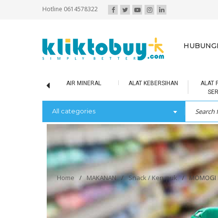
Hotline 0614578322
HUBUNGI
SCUIT / BOLU
AIR MINERAL
ALAT KEBERSIHAN
ALAT 
SE
All categories
Home
/
MAKANAN
/
Snack / Kerupuk
/
MOMOGI R