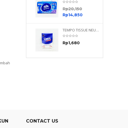
0
Rp
20,150
0
Rp
14,850
TEMPO NEUTRAL 4 PLY 480 PLY
TEMPO TISSUE NEUTRAL PETIT 4PLY
70
Rp
1,680
0
tambah
KUN
CONTACT US