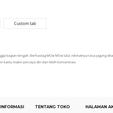
Rp
108,780
Rp
13,79
Rp
87,024
Rp
10,53
Custom tab
MASKER SENSI 3- LAPIS HEADLOOP
Rp
93,850
Rp
22,2
Rp
18,23
gga bagian tengah. Berhastag MOw MOw laGI, nikmatnya rasa jagung di
 kamu makin percaya diri dan lebih konsentrasi.
 INFORMASI
TENTANG TOKO
HALAMAN A