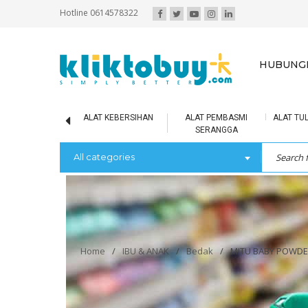
Hotline 0614578322
HUBUNGI
IR MINERAL
ALAT KEBERSIHAN
ALAT PEMBASMI
ALAT TUL
SERANGGA
All categories
Home
/
IBU & ANAK
/
Bedak
/
MITU BABY POWDER