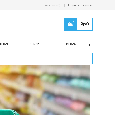
Wishlist (0)
Login or Register
0
Rp
0
TERAI
BEDAK
BERAS
BISCUIT / B