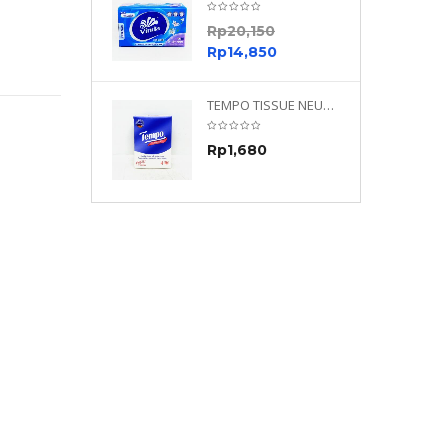
0
Rp
20,150
0
Rp
14,850
TEMPO NEUTRAL 4 PLY 480 PLY
TEMPO TISSUE NEUTRAL PETIT 4PLY
70
Rp
1,680
0