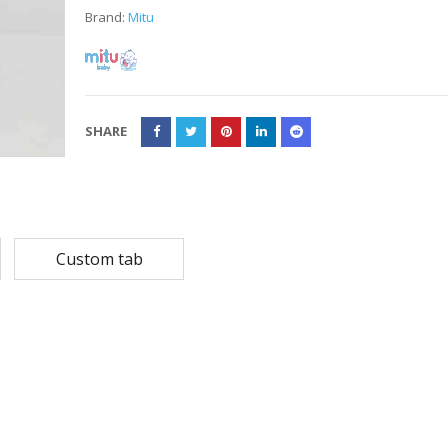
Brand:
Mitu
Rp
108,780
Rp
13,79
Rp
87,024
Rp
10,53
MASKER SENSI 3- LAPIS HEADLOOP
SHARE
Rp
93,850
Rp
22,2
Rp
18,23
Custom tab