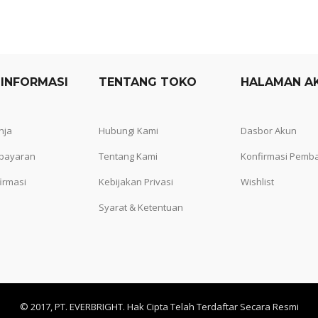
 INFORMASI
TENTANG TOKO
HALAMAN A
nja
Hubungi Kami
Dasbor Akun
bayaran
Tentang Kami
Konfirmasi Pemb
irmasi
Kebijakan Privasi
Wishlist
Syarat & Ketentuan
© 2017, PT. EVERBRIGHT. Hak Cipta Telah Terdaftar Secara Resmi