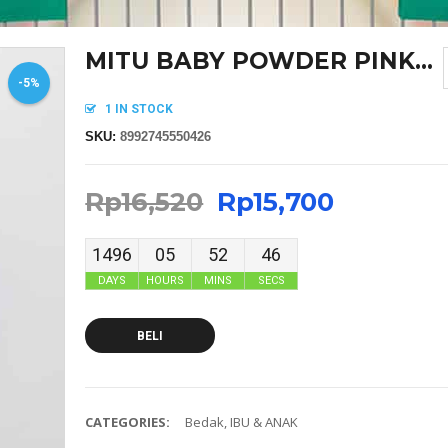
MITU BABY POWDER PINK...
-5%
1 IN STOCK
SKU:
8992745550426
Rp
16,520
Rp
15,700
1496
05
52
46
DAYS
HOURS
MINS
SECS
BELI
CATEGORIES:
Bedak
,
IBU & ANAK
MASKER SENSI HEADLOOP WANITA