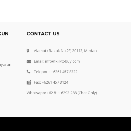
KUN
CONTACT US
Alamat : Razak No.2F, 20113, Medan
Email: info@kliktobuy.com
ayaran
Telepon : +6261 457 8322
Fax: +6261 457 3124
Whatsapp:
+62 811-6292-288 (Chat Only)