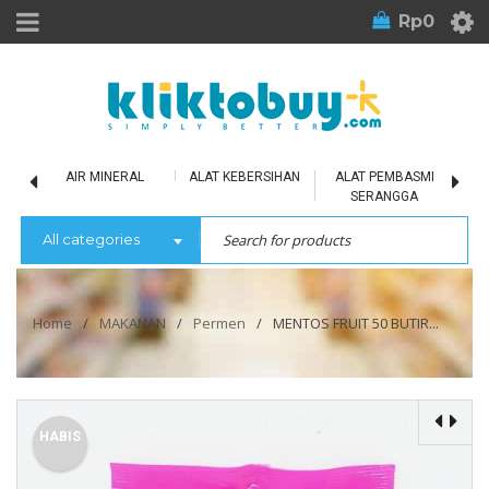
Rp
0
LU
AIR MINERAL
ALAT KEBERSIHAN
ALAT PEMBASMI
SERANGGA
All categories
Home
/
MAKANAN
/
Permen
/
MENTOS FRUIT 50 BUTIR...
HABIS