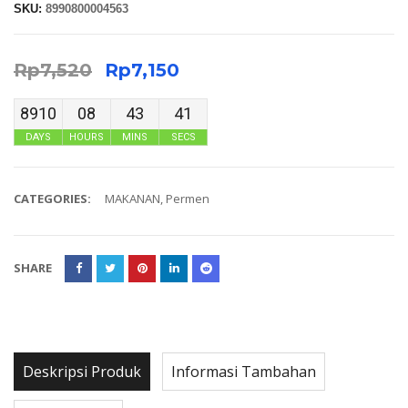
SKU:
8990800004563
Rp
7,520
Rp
7,150
8910
08
43
41
DAYS
HOURS
MINS
SECS
CATEGORIES:
MAKANAN
,
Permen
SHARE
Deskripsi Produk
Informasi Tambahan