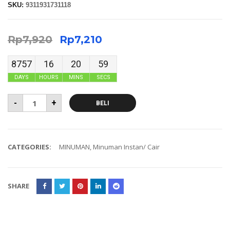
SKU:
9311931731118
Rp
7,920
Rp
7,210
8757
16
20
58
DAYS
HOURS
MINS
SECS
-
+
BELI
CATEGORIES:
MINUMAN
,
Minuman Instan/ Cair
SHARE