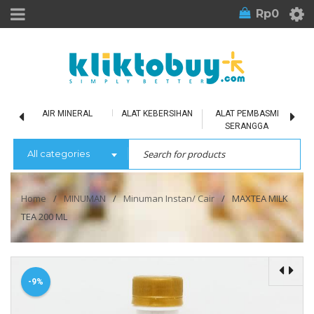
Rp
0
LU
AIR MINERAL
ALAT KEBERSIHAN
ALAT PEMBASMI
SERANGGA
All categories
Home
/
MINUMAN
/
Minuman Instan/ Cair
/
MAXTEA MILK
TEA 200 ML
-9%