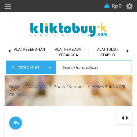
Rp
0
L
ALAT KEBERSIHAN
ALAT PEMBASMI
ALAT TULIS /
SERANGGA
STABILO
All categories
Home
/
MAKANAN
/
Snack / Kerupuk
/
MAMA SUKA NORI
ORI 2+1...
-5%