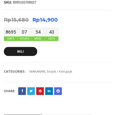
SKU:
8995102708027
Rp
15,680
Rp
14,900
8695
07
54
43
DAYS
HOURS
MINS
SECS
BELI
CATEGORIES:
MAKANAN
,
Snack / Kerupuk
SHARE