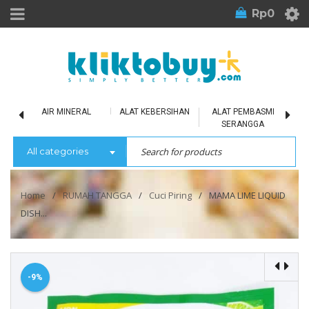
Rp
0
LU
AIR MINERAL
ALAT KEBERSIHAN
ALAT PEMBASMI
SERANGGA
All categories
Home
/
RUMAH TANGGA
/
Cuci Piring
/
MAMA LIME LIQUID
DISH...
-9%