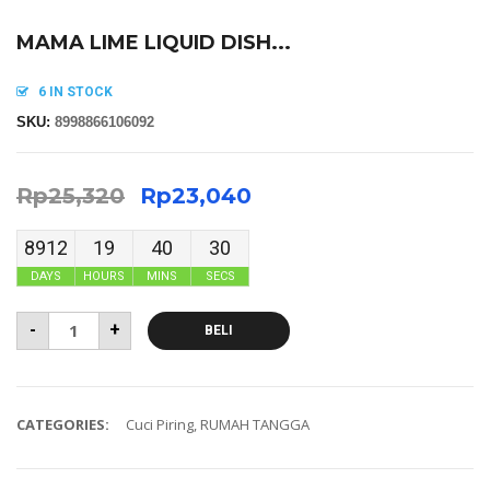
MAMA LIME LIQUID DISH...
6 IN STOCK
SKU:
8998866106092
Rp
25,320
Rp
23,040
8912
19
40
29
DAYS
HOURS
MINS
SECS
-
+
BELI
CATEGORIES:
Cuci Piring
,
RUMAH TANGGA