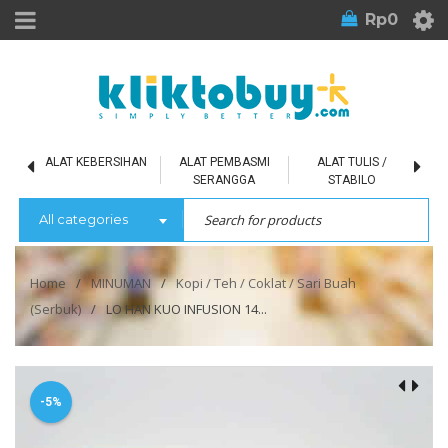
Rp
0
L
ALAT KEBERSIHAN
ALAT PEMBASMI
ALAT TULIS /
SERANGGA
STABILO
All categories
Home
/
MINUMAN
/
Kopi / Teh / Coklat / Sari Buah
(Serbuk)
/
LO HAN KUO INFUSION 14...
-5%