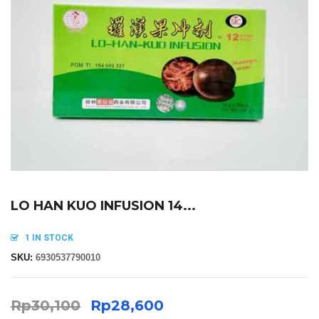
LO HAN KUO INFUSION 14...
1 IN STOCK
SKU:
6930537790010
Rp
30,100
Rp
28,600