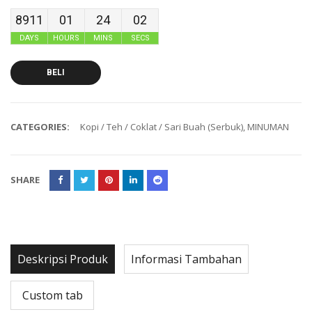
8911
01
24
01
DAYS
HOURS
MINS
SECS
BELI
CATEGORIES:
Kopi / Teh / Coklat / Sari Buah (Serbuk)
,
MINUMAN
SHARE
Deskripsi Produk
Informasi Tambahan
Custom tab