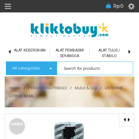
Rp
0
L
ALAT KEBERSIHAN
ALAT PEMBASMI
ALAT TULIS /
SERANGGA
STABILO
All categories
Home
/
PERAWATAN PRIBADI
/
Mulut & Gigi
/
LISTERINE
CITRUS 80 ML
HABIS