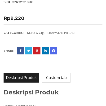
SKU:
8992725910608
Rp
9,220
CATEGORIES:
Mulut & Gigi
,
PERAWATAN PRIBADI
SHARE
Deskripsi Produk
Custom tab
Deskripsi Produk