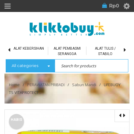
Rp
0
L
ALAT KEBERSIHAN
ALAT PEMBASMI
ALAT TULIS /
SERANGGA
STABILO
All categories
Home
/
PERAWATAN PRIBADI
/
Sabun Mandi
/
LIFEBUOY
TS VITAPROTECT...
HABIS