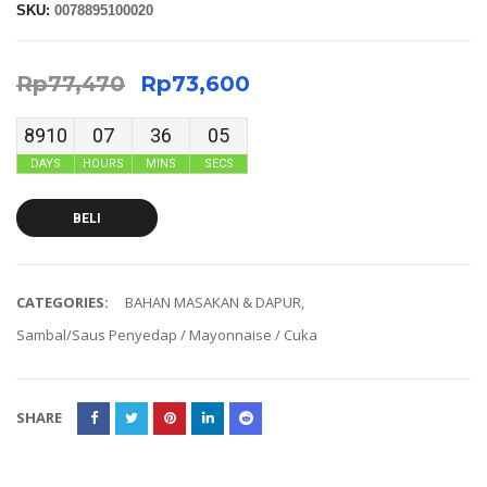
SKU:
0078895100020
Rp
77,470
Rp
73,600
8910
07
36
05
DAYS
HOURS
MINS
SECS
BELI
CATEGORIES:
BAHAN MASAKAN & DAPUR
,
Sambal/Saus Penyedap / Mayonnaise / Cuka
SHARE