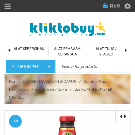
Rp
0
L
ALAT KEBERSIHAN
ALAT PEMBASMI
ALAT TULIS /
SERANGGA
STABILO
All categories
Home
/
BAHAN MASAKAN & DAPUR
/
Sambal/Saus
Penyedap / Mayonnaise / Cuka
/
LEE KUM KEE OYSTER
SAUCE...
-5%