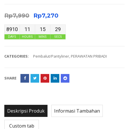
Rp
7,990
Rp
7,270
8910
11
15
29
DAYS
HOURS
MINS
SECS
CATEGORIES:
Pembalut/Pantyliner
,
PERAWATAN PRIBADI
SHARE
Deskripsi Produk
Informasi Tambahan
Custom tab