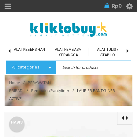
Rp
0
L
ALAT KEBERSIHAN
ALAT PEMBASMI
ALAT TULIS /
SERANGGA
STABILO
All categories
Home
/
PERAWATAN
PRIBADI
/
Pembalut/Pantyliner
/
LAURIER PANTYLINER
ACTIVE...
HABIS