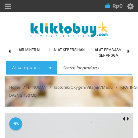
Rp
0
LU
AIR MINERAL
ALAT KEBERSIHAN
ALAT PEMBASMI
SERANGGA
All categories
Home
/
MINUMAN
/
Isotonik/Oxygen/Vitamin/Madu
/
KRATING
DAENG 150 ML
-9%