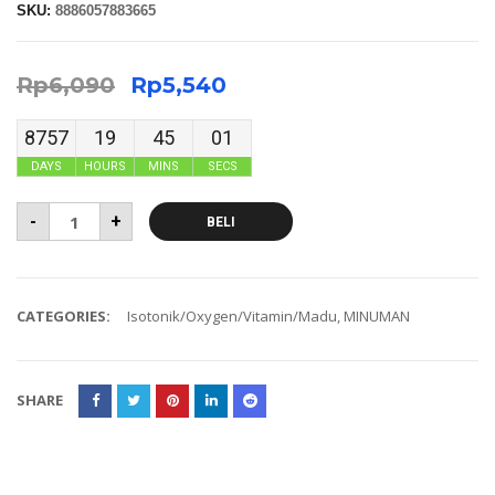
SKU:
8886057883665
Rp
6,090
Rp
5,540
8757
19
45
00
DAYS
HOURS
MINS
SECS
-
+
BELI
CATEGORIES:
Isotonik/Oxygen/Vitamin/Madu
,
MINUMAN
SHARE