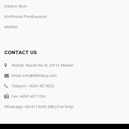
Dasbor Akun
Konfirmasi Pembayaran
Wishlist
CONTACT US
Alamat : Razak No.2F, 20113, Medan
Email: info@kliktobuy.com
Telepon : +6261 457 8322
Fax: +6261 457 3124
Whatsapp:
+62 811-6292-288 (Chat Only)