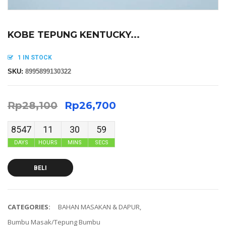
KOBE TEPUNG KENTUCKY...
1 IN STOCK
SKU:
8995899130322
Rp
28,100
Rp
26,700
8547
11
30
58
DAYS
HOURS
MINS
SECS
BELI
CATEGORIES:
BAHAN MASAKAN & DAPUR
,
Bumbu Masak/Tepung Bumbu