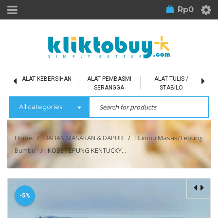
Rp
0
L
ALAT KEBERSIHAN
ALAT PEMBASMI
ALAT TULIS /
SERANGGA
STABILO
All categories
Home
/
BAHAN MASAKAN & DAPUR
/
Bumbu Masak/Tepung
Bumbu
/
KOBE TEPUNG KENTUCKY...
-5%