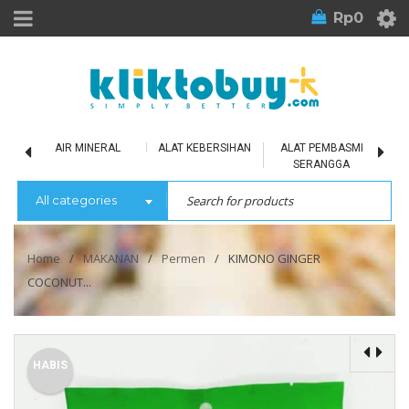
Rp
0
LU
AIR MINERAL
ALAT KEBERSIHAN
ALAT PEMBASMI
SERANGGA
All categories
Home
/
MAKANAN
/
Permen
/
KIMONO GINGER
COCONUT...
HABIS