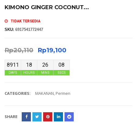
KIMONO GINGER COCONUT...
TIDAK TERSEDIA
SKU:
6917541772447
Rp
20,110
Rp
19,100
8911
18
26
07
DAYS
HOURS
MINS
SECS
CATEGORIES:
MAKANAN
,
Permen
SHARE