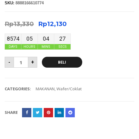
SKU:
8888166610774
Rp
13,330
Rp
12,130
8574
05
04
26
DAYS
HOURS
MINS
SECS
-
+
BELI
CATEGORIES:
MAKANAN
,
Wafer/Coklat
SHARE