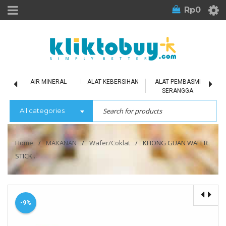
Rp
0
LU
AIR MINERAL
ALAT KEBERSIHAN
ALAT PEMBASMI
SERANGGA
All categories
Home
/
MAKANAN
/
Wafer/Coklat
/
KHONG GUAN WAFER
STICK...
-9%