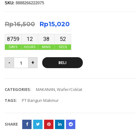
SKU:
8888266222075
Rp
16,500
Rp
15,020
8759
12
38
51
DAYS
HOURS
MINS
SECS
-
+
BELI
CATEGORIES:
MAKANAN
,
Wafer/Coklat
TAGS:
PT Bangun Makmur
SHARE