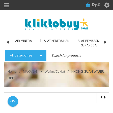
Rp
0
LU
AIR MINERAL
ALAT KEBERSIHAN
ALAT PEMBASMI
SERANGGA
All categories
Home
/
MAKANAN
/
Wafer/Coklat
/
KHONG GUAN WAFER
OPDS...
-9%