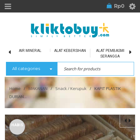
Rp
0
LU
AIR MINERAL
ALAT KEBERSIHAN
ALAT PEMBASMI
SERANGGA
All categories
Home
/
MAKANAN
/
Snack / Kerupuk
/
KAPIT PLASTIK
DURIAN...
HABIS