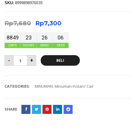
SKU:
8999898976035
Rp
7,680
Rp
7,300
8849
23
26
05
DAYS
HOURS
MINS
SECS
-
+
BELI
CATEGORIES:
MINUMAN
,
Minuman Instan/ Cair
SHARE