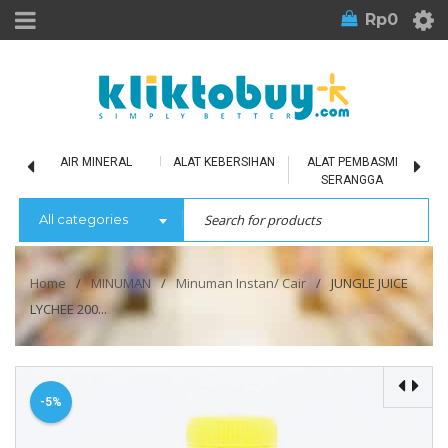
Rp
0
LU
AIR MINERAL
ALAT KEBERSIHAN
ALAT PEMBASMI
SERANGGA
All categories
Home
/
MINUMAN
/
Minuman Instan/ Cair
/
JUNGLE JUICE
LYCHEE 200...
-5%