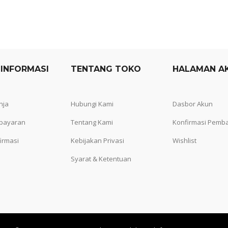
 INFORMASI
TENTANG TOKO
HALAMAN A
nja
Hubungi Kami
Dasbor Akun
bayaran
Tentang Kami
Konfirmasi Pemb
irmasi
Kebijakan Privasi
Wishlist
Syarat & Ketentuan