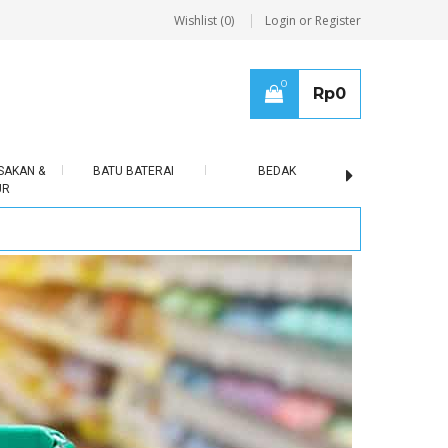
Wishlist (0)
Login or Register
0
Rp
0
SAKAN &
BATU BATERAI
BEDAK
BERAS
UR