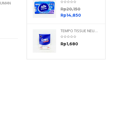
NUMAN
0
Rp
20,150
0
Rp
14,850
TEMPO NEUTRAL 4 PLY 480 PLY
TEMPO TISSUE NEUTRAL PETIT 4PLY
70
Rp
1,680
0