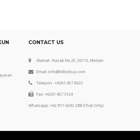
KUN
CONTACT US
Alamat : Razak No.2F, 20113, Medan
Email: info@kliktobuy.com
ayaran
Telepon : +6261 457 8322
Fax: +6261 457 3124
Whatsapp:
+62 811-6292-288 (Chat Only)