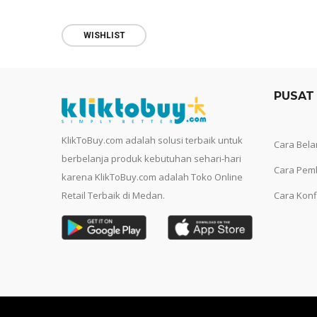
WISHLIST
PUSAT
KlikToBuy.com adalah solusi terbaik untuk
Cara Bela
berbelanja produk kebutuhan sehari-hari
Cara Pem
karena KlikToBuy.com adalah Toko Online
Retail Terbaik di Medan.
Cara Konf