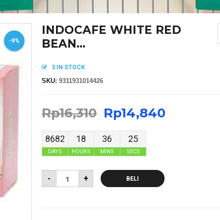
INDOCAFE WHITE RED
BEAN...
-9%
3 IN STOCK
SKU:
9311931014426
Rp
16,310
Rp
14,840
8682
18
36
24
DAYS
HOURS
MINS
SECS
-
+
BELI
MASKER SENSI HEADLOOP WANITA