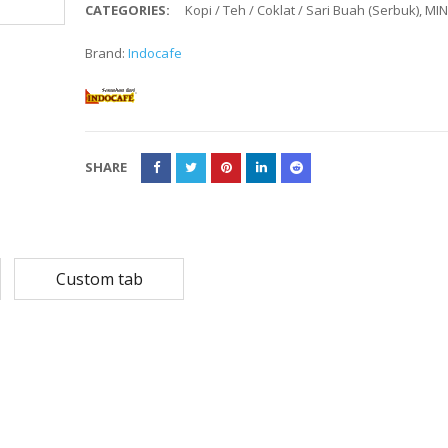
CATEGORIES:
Kopi / Teh / Coklat / Sari Buah (Serbuk)
,
MI
Rp
108,780
Rp
13,79
Rp
87,024
Rp
10,53
Brand:
Indocafe
MASKER SENSI 3- LAPIS HEADLOOP
Rp
93,850
Rp
22,2
SHARE
Rp
18,23
Custom tab