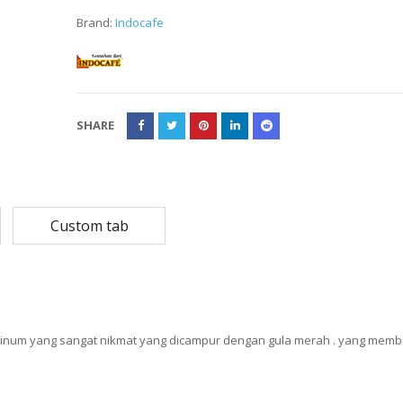
Brand:
Indocafe
Rp
108,780
Rp
13,79
Rp
87,024
Rp
10,53
MASKER SENSI 3- LAPIS HEADLOOP
SHARE
Rp
93,850
Rp
22,2
Rp
18,23
Custom tab
num yang sangat nikmat yang dicampur dengan gula merah . yang memb