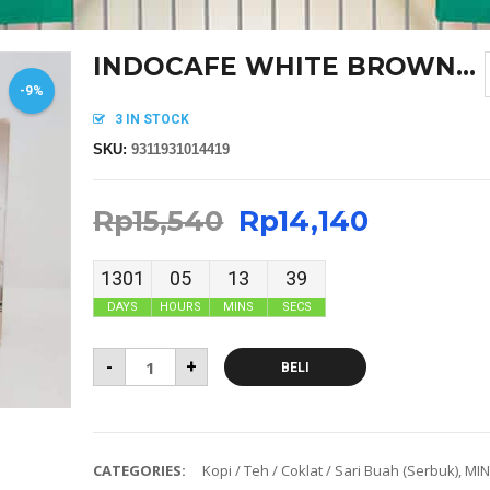
INDOCAFE WHITE BROWN...
-9%
3 IN STOCK
SKU:
9311931014419
Rp
15,540
Rp
14,140
1301
05
13
39
DAYS
HOURS
MINS
SECS
-
+
BELI
CATEGORIES:
Kopi / Teh / Coklat / Sari Buah (Serbuk)
,
MI
MASKER SENSI HEADLOOP WANITA