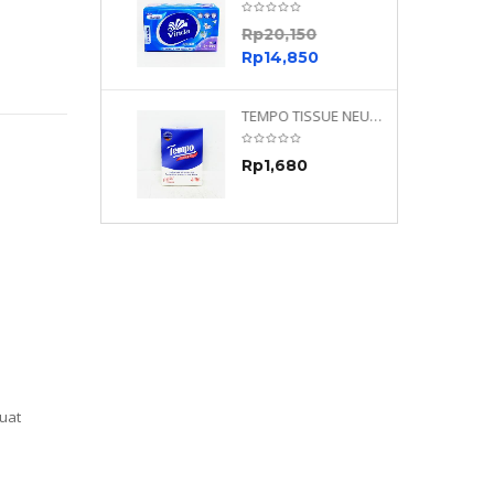
0
Rp
20,150
0
Rp
14,850
TEMPO NEUTRAL 4 PLY 480 PLY
TEMPO TISSUE NEUTRAL PETIT 4PLY
70
Rp
1,680
0
uat