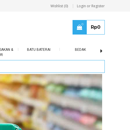
Wishlist (0)
Login or Register
0
Rp
0
SAKAN &
BATU BATERAI
BEDAK
BERAS
UR