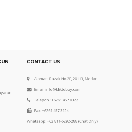
KUN
CONTACT US
Alamat : Razak No.2F, 20113, Medan
Email: info@kliktobuy.com
ayaran
Telepon : +6261 457 8322
Fax: +6261 457 3124
Whatsapp:
+62 811-6292-288 (Chat Only)