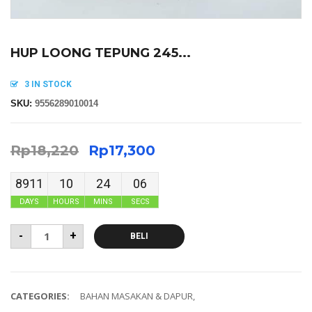
HUP LOONG TEPUNG 245...
3 IN STOCK
SKU:
9556289010014
Rp
18,220
Rp
17,300
8911
10
24
06
DAYS
HOURS
MINS
SECS
-
+
BELI
CATEGORIES:
BAHAN MASAKAN & DAPUR
,