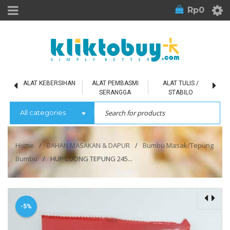
Rp
0
L
ALAT KEBERSIHAN
ALAT PEMBASMI
ALAT TULIS /
SERANGGA
STABILO
All categories
Home
/
BAHAN MASAKAN & DAPUR
/
Bumbu Masak/Tepung
Bumbu
/
HUP LOONG TEPUNG 245...
-5%