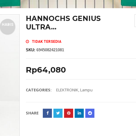
HANNOCHS GENIUS
HABIS
ULTRA...
TIDAK TERSEDIA
SKU:
6945082421081
Rp
64,080
CATEGORIES:
ELEKTRONIK
,
Lampu
SHARE
MASKER SENSI HEADLOOP WANITA