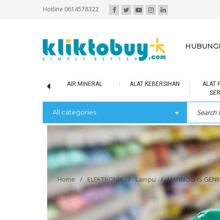
Hotline 0614578322
HUBUNGI
SCUIT / BOLU
AIR MINERAL
ALAT KEBERSIHAN
ALAT 
SE
All categories
Home
/
ELEKTRONIK
/
Lampu
/
HANNOCHS GENIUS