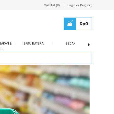
Wishlist (0)
Login or Register
0
Rp
0
SAKAN &
BATU BATERAI
BEDAK
BERAS
UR