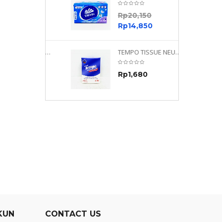
0
Rp
20,150
0
Rp
14,850
TEMPO NEUTRAL 4 PLY 480 PLY
TEMPO TISSUE NEUTRAL PETIT 4PLY
70
Rp
1,680
0
KUN
CONTACT US