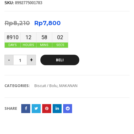
SKU:
8992775001783
Rp
8,210
Rp
7,800
8910
12
58
02
DAYS
HOURS
MINS
SECS
-
+
BELI
CATEGORIES:
Biscuit / Bolu
,
MAKANAN
SHARE