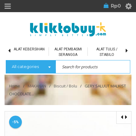
Rp
0
L
ALAT KEBERSIHAN
ALAT PEMBASMI
ALAT TULIS /
SERANGGA
STABILO
All categories
Home
/
MAKANAN
/
Biscuit / Bolu
/
GERY SALUUT MALKIST
CHOCOLATE...
-5%