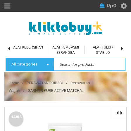
Rp
0
L
ALAT KEBERSIHAN
ALAT PEMBASMI
ALAT TULIS /
SERANGGA
STABILO
All categories
Home
/
PERAWATAN PRIBADI
/
Perawatan
Wajah
/
GARNIER PURE ACTIVE MATCHA...
HABIS