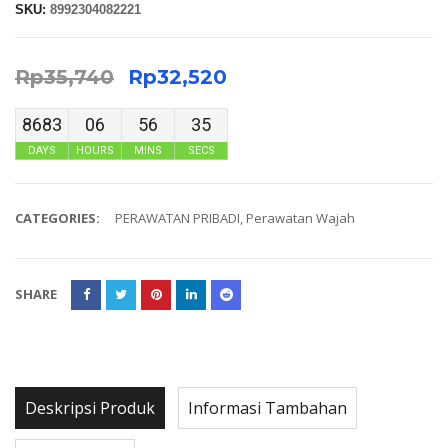
SKU:
8992304082221
Rp
35,740
Rp
32,520
8683
06
56
35
DAYS
HOURS
MINS
SECS
CATEGORIES:
PERAWATAN PRIBADI
,
Perawatan Wajah
SHARE
Deskripsi Produk
Informasi Tambahan