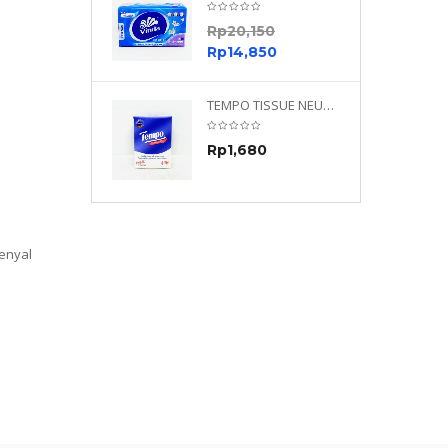
0
Rp
20,150
0
Rp
14,850
TEMPO NEUTRAL 4 PLY 480 PLY
TEMPO TISSUE NEUTRAL PETIT 4PLY
70
Rp
1,680
0
enyal