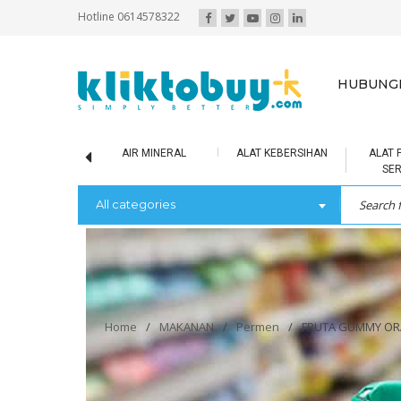
Hotline 0614578322
HUBUNGI
SCUIT / BOLU
AIR MINERAL
ALAT KEBERSIHAN
ALAT 
SE
All categories
Home
/
MAKANAN
/
Permen
/
FRUTA GUMMY ORA