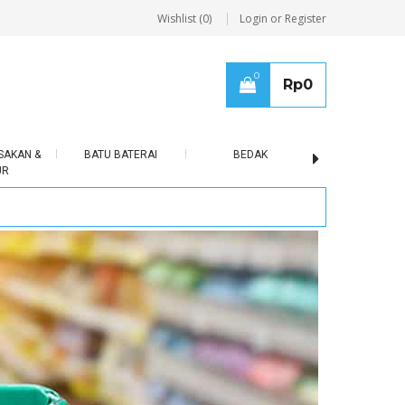
Wishlist (0)
Login or Register
0
Rp
0
SAKAN &
BATU BATERAI
BEDAK
BERAS
UR