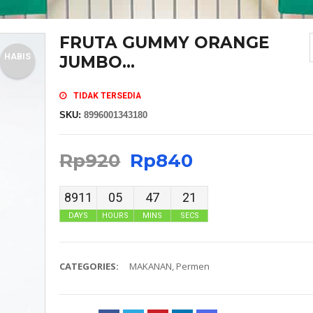
FRUTA GUMMY ORANGE
HABIS
JUMBO...
TIDAK TERSEDIA
SKU:
8996001343180
Rp
920
Rp
840
8911
05
47
21
DAYS
HOURS
MINS
SECS
CATEGORIES:
MAKANAN
,
Permen
MASKER SENSI HEADLOOP WANITA