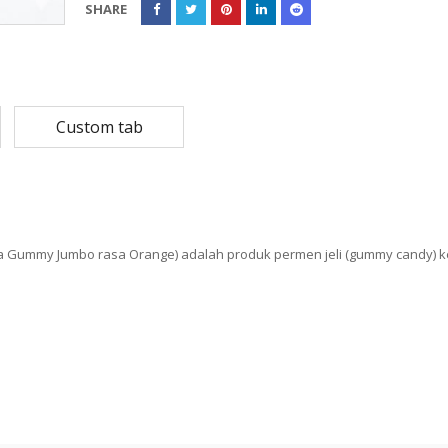
SHARE
Rp
108,780
Rp
13,79
Rp
87,024
Rp
10,53
MASKER SENSI 3- LAPIS HEADLOOP
Custom tab
Rp
93,850
Rp
22,2
Rp
18,23
uta Gummy Jumbo rasa Orange) adalah produk permen jeli (gummy candy) k